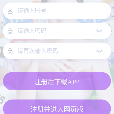
注册后下载APP
注册并进入网页版