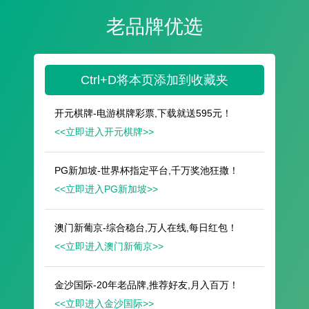
遥想公瑾当年，小乔初嫁了，雄姿英发。
羽扇纶巾，谈笑间，樯橹灰飞烟灭。
故国神游，多情应笑我，早生华发。
人生如梦，一尊还酹江月。