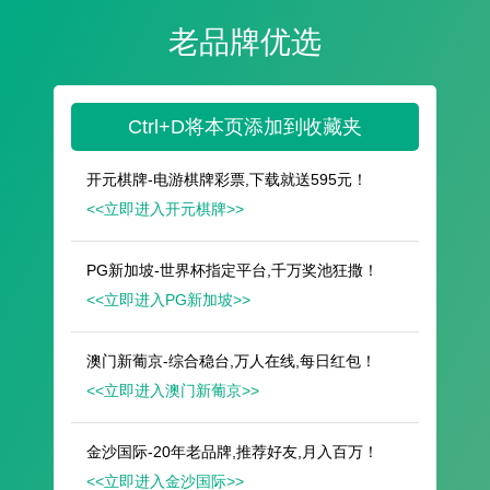
遥想公瑾当年，小乔初嫁了，雄姿英发。
羽扇纶巾，谈笑间，樯橹灰飞烟灭。
故国神游，多情应笑我，早生华发。
人生如梦，一尊还酹江月。