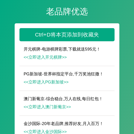
遥想公瑾当年，小乔初嫁了，雄姿英发。
羽扇纶巾，谈笑间，樯橹灰飞烟灭。
故国神游，多情应笑我，早生华发。
人生如梦，一尊还酹江月。