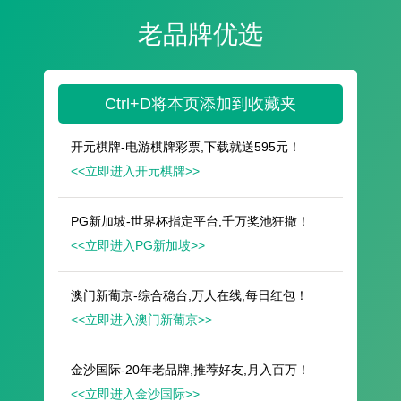
遥想公瑾当年，小乔初嫁了，雄姿英发。
羽扇纶巾，谈笑间，樯橹灰飞烟灭。
故国神游，多情应笑我，早生华发。
人生如梦，一尊还酹江月。