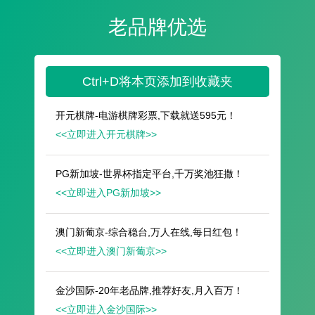
遥想公瑾当年，小乔初嫁了，雄姿英发。
羽扇纶巾，谈笑间，樯橹灰飞烟灭。
故国神游，多情应笑我，早生华发。
人生如梦，一尊还酹江月。