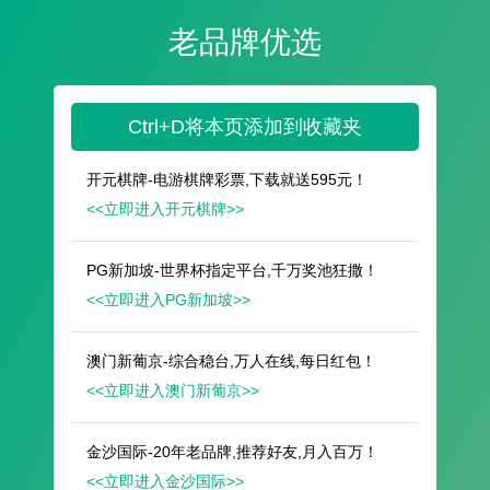
遥想公瑾当年，小乔初嫁了，雄姿英发。
羽扇纶巾，谈笑间，樯橹灰飞烟灭。
故国神游，多情应笑我，早生华发。
人生如梦，一尊还酹江月。