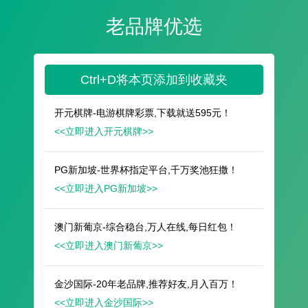
遥想公瑾当年，小乔初嫁了，雄姿英发。
羽扇纶巾，谈笑间，樯橹灰飞烟灭。
故国神游，多情应笑我，早生华发。
人生如梦，一尊还酹江月。