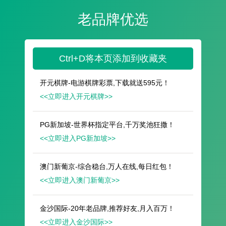
遥想公瑾当年，小乔初嫁了，雄姿英发。
羽扇纶巾，谈笑间，樯橹灰飞烟灭。
故国神游，多情应笑我，早生华发。
人生如梦，一尊还酹江月。