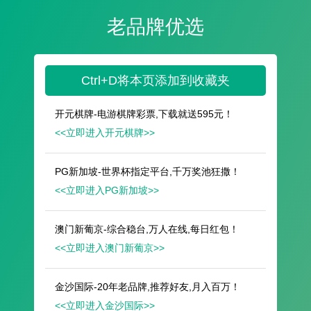
遥想公瑾当年，小乔初嫁了，雄姿英发。
羽扇纶巾，谈笑间，樯橹灰飞烟灭。
故国神游，多情应笑我，早生华发。
人生如梦，一尊还酹江月。