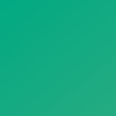
遥想公瑾当年，小乔初嫁了，雄姿英发。
羽扇纶巾，谈笑间，樯橹灰飞烟灭。
故国神游，多情应笑我，早生华发。
人生如梦，一尊还酹江月。