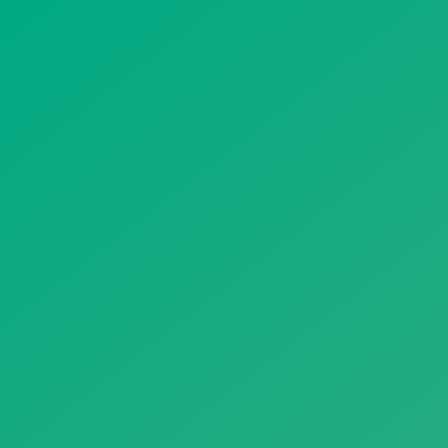
遥想公瑾当年，小乔初嫁了，雄姿英发。
羽扇纶巾，谈笑间，樯橹灰飞烟灭。
故国神游，多情应笑我，早生华发。
人生如梦，一尊还酹江月。