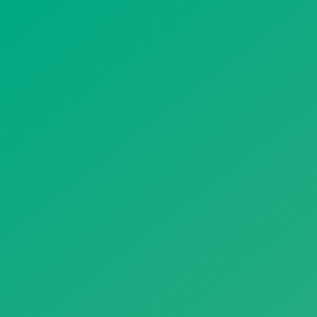
遥想公瑾当年，小乔初嫁了，雄姿英发。
羽扇纶巾，谈笑间，樯橹灰飞烟灭。
故国神游，多情应笑我，早生华发。
人生如梦，一尊还酹江月。