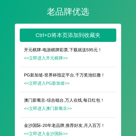
遥想公瑾当年，小乔初嫁了，雄姿英发。
羽扇纶巾，谈笑间，樯橹灰飞烟灭。
故国神游，多情应笑我，早生华发。
人生如梦，一尊还酹江月。