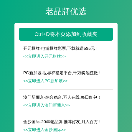
遥想公瑾当年，小乔初嫁了，雄姿英发。
羽扇纶巾，谈笑间，樯橹灰飞烟灭。
故国神游，多情应笑我，早生华发。
人生如梦，一尊还酹江月。