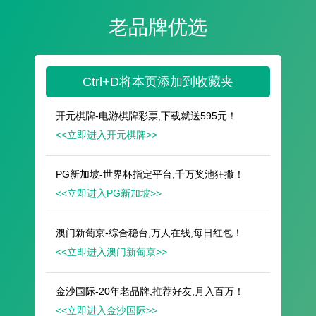
遥想公瑾当年，小乔初嫁了，雄姿英发。
羽扇纶巾，谈笑间，樯橹灰飞烟灭。
故国神游，多情应笑我，早生华发。
人生如梦，一尊还酹江月。