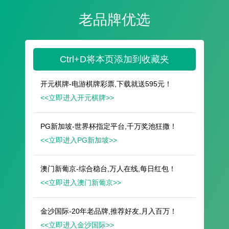
遥想公瑾当年，小乔初嫁了，雄姿英发。
羽扇纶巾，谈笑间，樯橹灰飞烟灭。
故国神游，多情应笑我，早生华发。
人生如梦，一尊还酹江月。