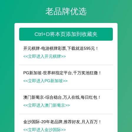
遥想公瑾当年，小乔初嫁了，雄姿英发。
羽扇纶巾，谈笑间，樯橹灰飞烟灭。
故国神游，多情应笑我，早生华发。
人生如梦，一尊还酹江月。