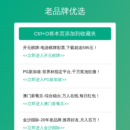
遥想公瑾当年，小乔初嫁了，雄姿英发。
羽扇纶巾，谈笑间，樯橹灰飞烟灭。
故国神游，多情应笑我，早生华发。
人生如梦，一尊还酹江月。