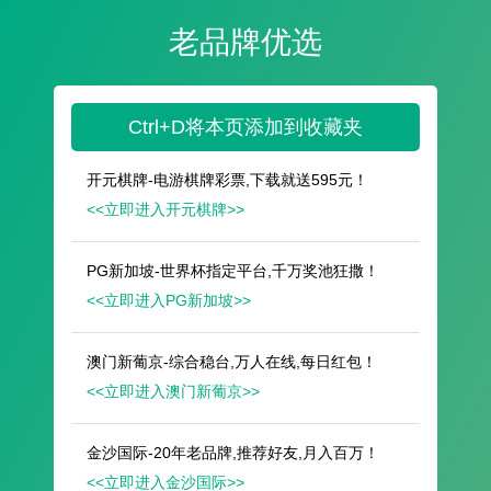
遥想公瑾当年，小乔初嫁了，雄姿英发。
羽扇纶巾，谈笑间，樯橹灰飞烟灭。
故国神游，多情应笑我，早生华发。
人生如梦，一尊还酹江月。