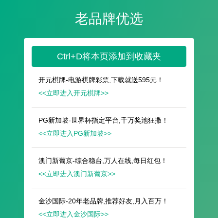
遥想公瑾当年，小乔初嫁了，雄姿英发。
羽扇纶巾，谈笑间，樯橹灰飞烟灭。
故国神游，多情应笑我，早生华发。
人生如梦，一尊还酹江月。