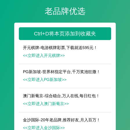
遥想公瑾当年，小乔初嫁了，雄姿英发。
羽扇纶巾，谈笑间，樯橹灰飞烟灭。
故国神游，多情应笑我，早生华发。
人生如梦，一尊还酹江月。