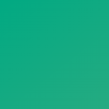
遥想公瑾当年，小乔初嫁了，雄姿英发。
羽扇纶巾，谈笑间，樯橹灰飞烟灭。
故国神游，多情应笑我，早生华发。
人生如梦，一尊还酹江月。