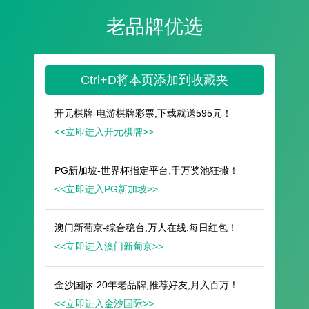
遥想公瑾当年，小乔初嫁了，雄姿英发。
羽扇纶巾，谈笑间，樯橹灰飞烟灭。
故国神游，多情应笑我，早生华发。
人生如梦，一尊还酹江月。