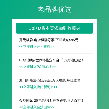
遥想公瑾当年，小乔初嫁了，雄姿英发。
羽扇纶巾，谈笑间，樯橹灰飞烟灭。
故国神游，多情应笑我，早生华发。
人生如梦，一尊还酹江月。