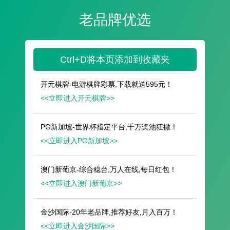
遥想公瑾当年，小乔初嫁了，雄姿英发。
羽扇纶巾，谈笑间，樯橹灰飞烟灭。
故国神游，多情应笑我，早生华发。
人生如梦，一尊还酹江月。