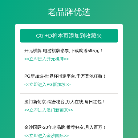
遥想公瑾当年，小乔初嫁了，雄姿英发。
羽扇纶巾，谈笑间，樯橹灰飞烟灭。
故国神游，多情应笑我，早生华发。
人生如梦，一尊还酹江月。