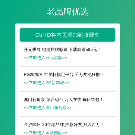
遥想公瑾当年，小乔初嫁了，雄姿英发。
羽扇纶巾，谈笑间，樯橹灰飞烟灭。
故国神游，多情应笑我，早生华发。
人生如梦，一尊还酹江月。