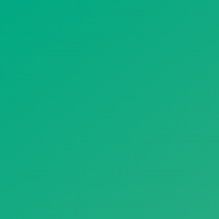
遥想公瑾当年，小乔初嫁了，雄姿英发。
羽扇纶巾，谈笑间，樯橹灰飞烟灭。
故国神游，多情应笑我，早生华发。
人生如梦，一尊还酹江月。