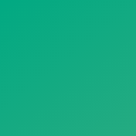
遥想公瑾当年，小乔初嫁了，雄姿英发。
羽扇纶巾，谈笑间，樯橹灰飞烟灭。
故国神游，多情应笑我，早生华发。
人生如梦，一尊还酹江月。