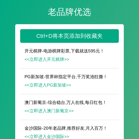
遥想公瑾当年，小乔初嫁了，雄姿英发。
羽扇纶巾，谈笑间，樯橹灰飞烟灭。
故国神游，多情应笑我，早生华发。
人生如梦，一尊还酹江月。