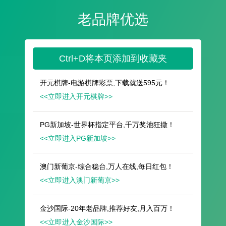
遥想公瑾当年，小乔初嫁了，雄姿英发。
羽扇纶巾，谈笑间，樯橹灰飞烟灭。
故国神游，多情应笑我，早生华发。
人生如梦，一尊还酹江月。