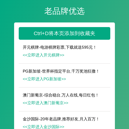
遥想公瑾当年，小乔初嫁了，雄姿英发。
羽扇纶巾，谈笑间，樯橹灰飞烟灭。
故国神游，多情应笑我，早生华发。
人生如梦，一尊还酹江月。