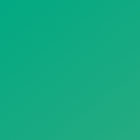
遥想公瑾当年，小乔初嫁了，雄姿英发。
羽扇纶巾，谈笑间，樯橹灰飞烟灭。
故国神游，多情应笑我，早生华发。
人生如梦，一尊还酹江月。