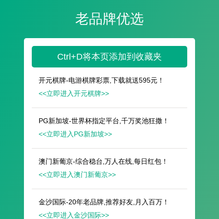
遥想公瑾当年，小乔初嫁了，雄姿英发。
羽扇纶巾，谈笑间，樯橹灰飞烟灭。
故国神游，多情应笑我，早生华发。
人生如梦，一尊还酹江月。