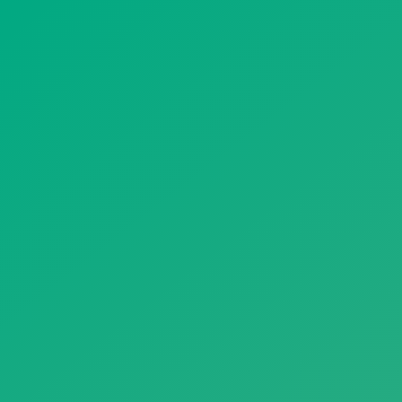
遥想公瑾当年，小乔初嫁了，雄姿英发。
羽扇纶巾，谈笑间，樯橹灰飞烟灭。
故国神游，多情应笑我，早生华发。
人生如梦，一尊还酹江月。