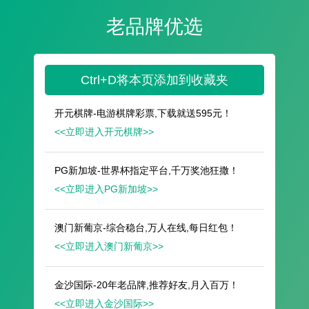
遥想公瑾当年，小乔初嫁了，雄姿英发。
羽扇纶巾，谈笑间，樯橹灰飞烟灭。
故国神游，多情应笑我，早生华发。
人生如梦，一尊还酹江月。