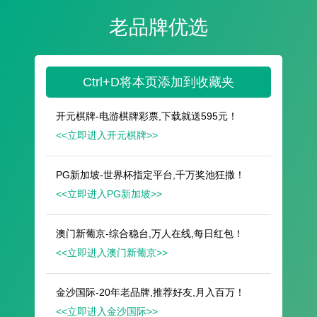
遥想公瑾当年，小乔初嫁了，雄姿英发。
羽扇纶巾，谈笑间，樯橹灰飞烟灭。
故国神游，多情应笑我，早生华发。
人生如梦，一尊还酹江月。