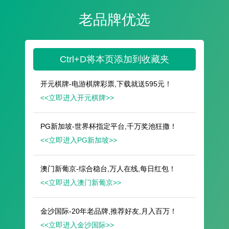
遥想公瑾当年，小乔初嫁了，雄姿英发。
羽扇纶巾，谈笑间，樯橹灰飞烟灭。
故国神游，多情应笑我，早生华发。
人生如梦，一尊还酹江月。