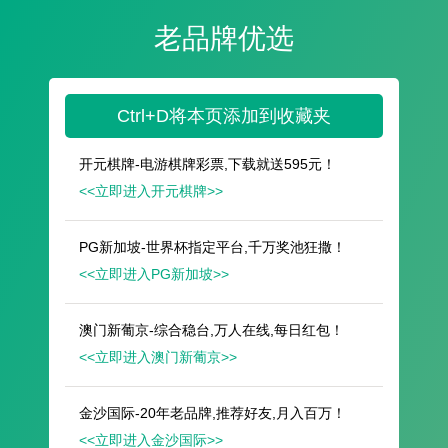
遥想公瑾当年，小乔初嫁了，雄姿英发。
羽扇纶巾，谈笑间，樯橹灰飞烟灭。
故国神游，多情应笑我，早生华发。
人生如梦，一尊还酹江月。