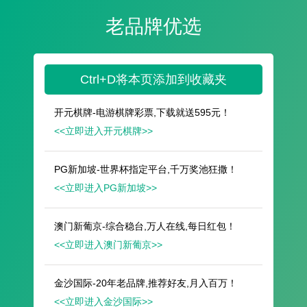
遥想公瑾当年，小乔初嫁了，雄姿英发。
羽扇纶巾，谈笑间，樯橹灰飞烟灭。
故国神游，多情应笑我，早生华发。
人生如梦，一尊还酹江月。