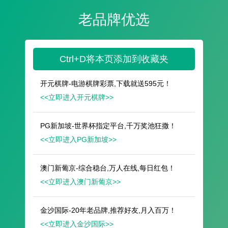
遥想公瑾当年，小乔初嫁了，雄姿英发。
羽扇纶巾，谈笑间，樯橹灰飞烟灭。
故国神游，多情应笑我，早生华发。
人生如梦，一尊还酹江月。