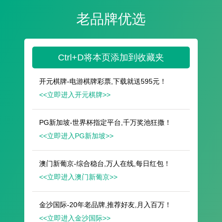
遥想公瑾当年，小乔初嫁了，雄姿英发。
羽扇纶巾，谈笑间，樯橹灰飞烟灭。
故国神游，多情应笑我，早生华发。
人生如梦，一尊还酹江月。