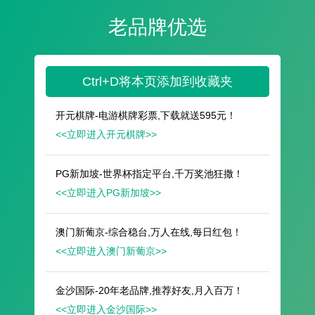
遥想公瑾当年，小乔初嫁了，雄姿英发。
羽扇纶巾，谈笑间，樯橹灰飞烟灭。
故国神游，多情应笑我，早生华发。
人生如梦，一尊还酹江月。