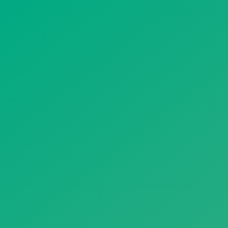
遥想公瑾当年，小乔初嫁了，雄姿英发。
羽扇纶巾，谈笑间，樯橹灰飞烟灭。
故国神游，多情应笑我，早生华发。
人生如梦，一尊还酹江月。