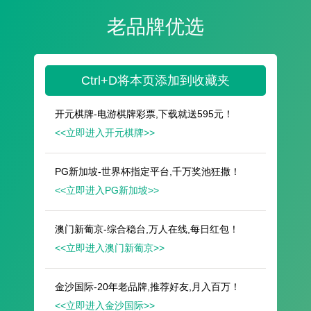
遥想公瑾当年，小乔初嫁了，雄姿英发。
羽扇纶巾，谈笑间，樯橹灰飞烟灭。
故国神游，多情应笑我，早生华发。
人生如梦，一尊还酹江月。