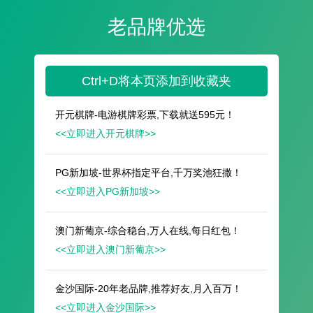
遥想公瑾当年，小乔初嫁了，雄姿英发。
羽扇纶巾，谈笑间，樯橹灰飞烟灭。
故国神游，多情应笑我，早生华发。
人生如梦，一尊还酹江月。